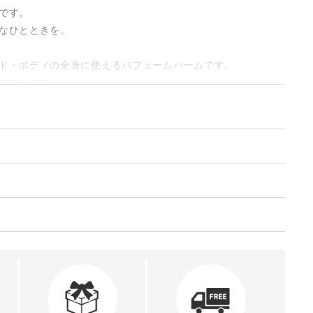
です。
なひとときを。
ド・ボディの全身に使えるパフュームバームです。
すすめです。
ます。
トとベイの洗練された幕開け。
、ムスク、ウッディ、アンバーが織りなす奥行きのある香り
ジェイドジャパン
と温もりを感じさせる、格調高いアロマテックな香り。
ルガモット
金合計額（税込）によって変化します。
ロアザオイル｜LOA THE OIL
4595643187899
ウッディ・アンバー
ル
送料
40g
全国送料無料
本体
都道府県別送料（下記表参照）