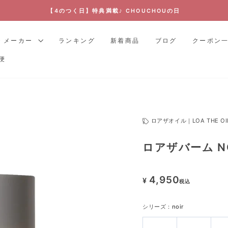
美容室LOLONOISが運営する正規品販売サイト
ス
ラ
・メーカー
ランキング
新着商品
ブログ
クーポン
イ
便
ド
シ
ョ
ー
を
ロアザオイル｜LOA THE OI
停
止
ロアザバーム NO
す
る
4,950
¥
税込
シリーズ：
noir