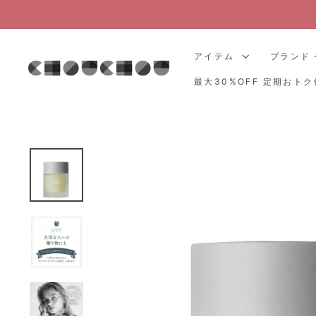
コ
ン
テ
アイテム
ブランド
ン
ツ
最大30%OFF 定期おトク
に
ス
キ
ッ
プ