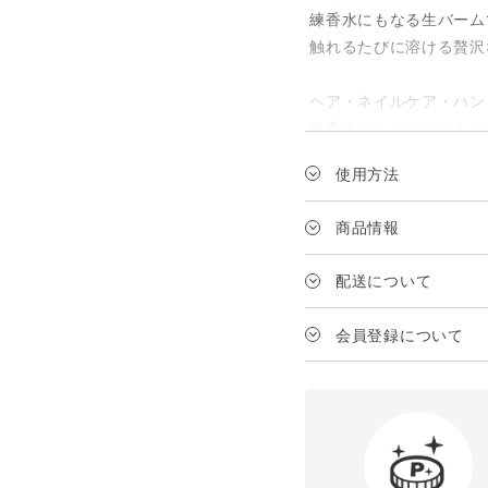
練香水にもなる生バーム
触れるたびに溶ける贅沢
ヘア・ネイルケア・ハン
練香水として使うのもお
香りは最長6時間持続し
使用方法
香り
ヘアバームとして
商品情報
気品あふれるベルガモッ
ローズが優雅に香り立ち
メーカー
配送について
が肌に溶け込む。 深み
トップノート：ベイ・ベ
送料は、1配送の商品代
ブランド
会員登録について
ミドルノート：ローズ
ショート：1パール
JANコード
ラストノート：ムスク・
ミディアム：2パー
対象
ロング：3パール
内容量
¥3,980以上
の場合
練香水として
本体・詰め替え
¥3,980未満
の場合