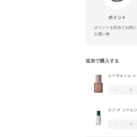
香り
ポイントの利用
ポイント
会員限定クーポンの
ポイントを貯めてお得に
口コミの投稿
配合成分
お買い物
お気に入り商品の登
送料
生産国
追加で購入する
配送業者は、ヤマト運輸
ロアザオイル ケア
【クレジットカード決済
ご注文日から、1営業日
【コンビニ決済】ご入金
配送は日本国内のみ
ロア ザ エマルジョ
ペーパーレス推奨の
一部出荷が遅れる商