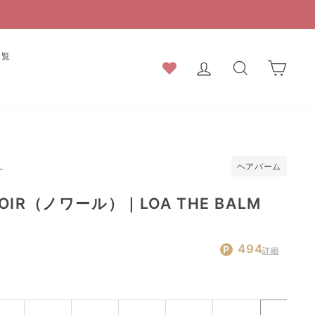
一覧
ログイン
検索結果
カー
ヘアバーム
L
IR（ノワール）｜LOA THE BALM
通
494
詳細
常
価
格