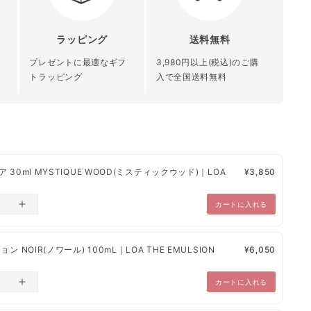
フローラル調
ラッピング
送料無料
【シリーズ共通成分】
青森県 秋田県 岩
北陸 関東 信越
発行
北海道 沖縄 離
オリーブ果実油 / ミツロウ / ステアリン酸
手県 宮城県 山形
中部 関西 中国
プレゼントに最適なギフ
3,980円以上(税込)のご購
島
水添ヒマシ油 / ダイマージリノール酸 / ホ
県 福島県
四国 九州
トラッピング
入で全国送料無料
録
ホバ種子油 / 香料 / エチルヘキシルグリセ
リン / トコフェロール
¥1,200
¥1,000
¥800
日本
、日本郵便、楽天エクスプレスとなっております。
 30ml MYSTIQUE WOOD(ミスティックウッド)｜LOA
¥3,850
・あと払い（ペイディ）・PayPay・楽天ペイ・代金引換】
～10営業日以内に発送
カートに入れる
確認から、1営業日～10営業日以内で発送
とさせていただきます。
ン NOIR(ノワール) 100mL｜LOA THE EMULSION
¥6,050
ため納品書・領収書は未同梱でございます。
カートに入れる
品に関しては、別途のご連絡をいたします。