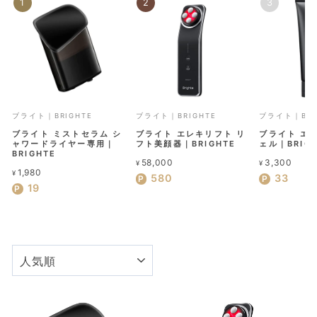
ブライト｜BRIGHTE
ブライト｜BRIGHTE
ブライト｜BRI
ブライト ミストセラム シ
ブライト エレキリフト リ
ブライト エ
ャワードライヤー専用｜
フト美顔器｜BRIGHTE
ェル｜BRIG
BRIGHTE
58,000
3,300
¥
¥
1,980
¥
580
33
19
並
び
替
え