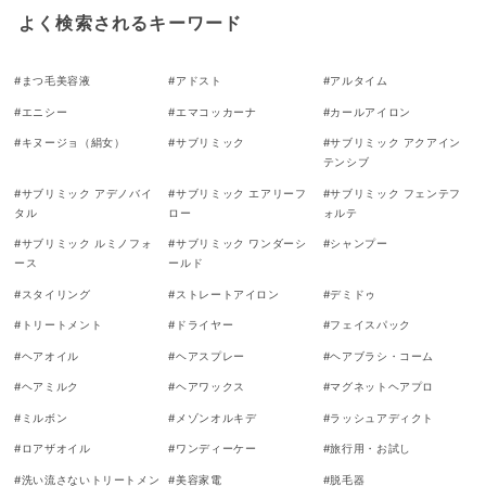
よく検索されるキーワード
#
まつ毛美容液
#
アドスト
#
アルタイム
#
エニシー
#
エマコッカーナ
#
カールアイロン
#
キヌージョ（絹女）
#
サブリミック
#
サブリミック アクアイン
テンシブ
#
サブリミック アデノバイ
#
サブリミック エアリーフ
#
サブリミック フェンテフ
タル
ロー
ォルテ
#
サブリミック ルミノフォ
#
サブリミック ワンダーシ
#
シャンプー
ース
ールド
#
スタイリング
#
ストレートアイロン
#
デミドゥ
#
トリートメント
#
ドライヤー
#
フェイスパック
#
ヘアオイル
#
ヘアスプレー
#
ヘアブラシ・コーム
#
ヘアミルク
#
ヘアワックス
#
マグネットヘアプロ
#
ミルボン
#
メゾンオルキデ
#
ラッシュアディクト
#
ロアザオイル
#
ワンディーケー
#
旅行用・お試し
#
洗い流さないトリートメン
#
美容家電
#
脱毛器