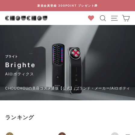
コ
新規会員登録 300POINT プレゼント🎁
ン
ス
検索結果
カ
テ
ラ
ン
イ
ツ
ド
に
シ
ス
ョ
キ
ー
ブライト
ッ
を
Brighte
プ
停
Aiロボティクス
止
す
CHOUCHOUの美容コスメ通販【公式】
/
ブランド・メーカー
/
Aiロボティク
る
ランキング