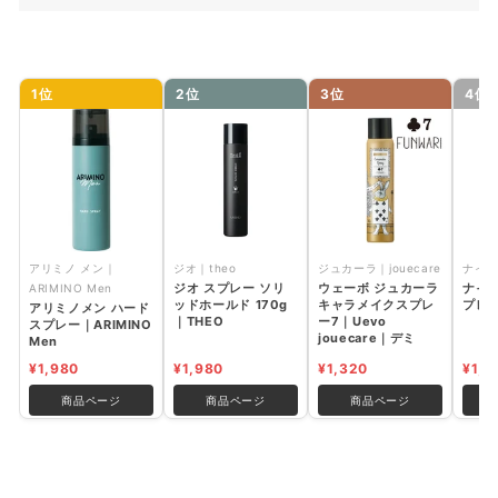
レディース ミディアム
レディース ソフト
今売れている人気ヘアスプレーのおすすめランキングをご紹介
1位
2位
3位
4位
アリミノメン ハード スプレー｜ARIMINO Men
ジオ スプレー ソリッドホールド 170g｜THEO
ウェーボ ジュカーラ キャラメイクスプレー7｜Uevo
jouecare｜デミ
ナイン ルーセントスプレー5 50g｜NINE
アリミノ メン｜
ジオ｜theo
ジュカーラ｜jouecare
ナイン
ナイン ルーセントスプレー9｜NINE
ジオ スプレー ソリ
ウェーボ ジュカーラ
ナイ
ARIMINO Men
ッドホールド 170g
キャラメイクスプレ
プレー
ナイン ルーセントスプレー0 60g｜NINE
アリミノメン ハード
｜THEO
ー7｜Uevo
スプレー｜ARIMINO
jouecare｜デミ
【廃盤品】ウェーボ ジュカーラ キャラメイクスプレー
Men
5｜Uevo jouecare｜デミ
¥1,980
¥1,980
¥1,320
¥1,1
【廃盤品】ウェーボ ジュカーラ キャラメイクスプレー
商品ページ
商品ページ
商品ページ
4｜Uevo jouecare｜デミ
ヘアスプレーの使い方
ヘアスプレーの使い方 メンズ ハード・前髪