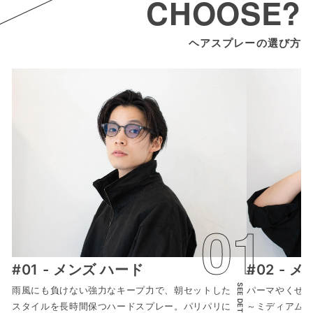
CHOOSE?
ヘアスプレーの選び方
メンズ ハード
メ
SEE DETAILS
雨風にも負けない強力なキープ力で、朝セットした
パーマやくせ
スタイルを長時間保つハードスプレー。パリパリに
～ミディアム