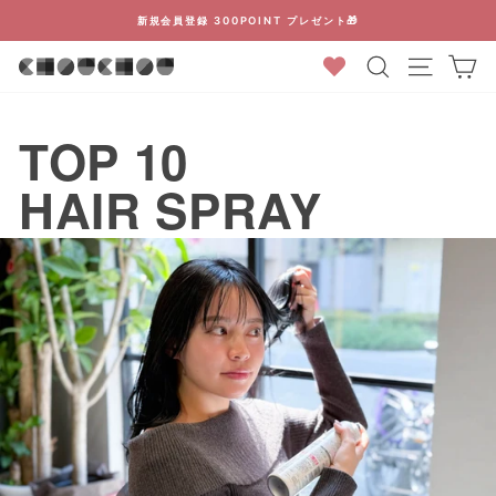
コ
新規会員登録 300POINT プレゼント🎁
ン
ス
検索結果
カ
テ
ラ
ン
イ
ツ
ド
TOP 10
に
シ
ス
ョ
HAIR SPRAY
キ
ー
ッ
を
プ
停
止
す
る