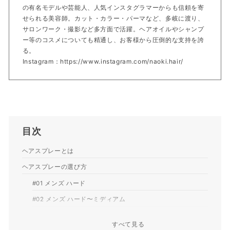
の有名モデルや芸能人、人気インスタグラマーからも信頼を寄
せられる美容師。カット・カラー・パーマなど、多岐に渡り、
サロンワーク・撮影など多方面で活躍。ヘアオイルやシャンプ
ー等のコスメについても精通し、お客様から圧倒的な支持を誇
る。
Instagram：https://www.instagram.com/naoki.hair/
目次
ヘアスプレーとは
ヘアスプレーの選び方
メンズ ハード
メンズ ハード〜ミディアム
レディース ハード
すべて見る