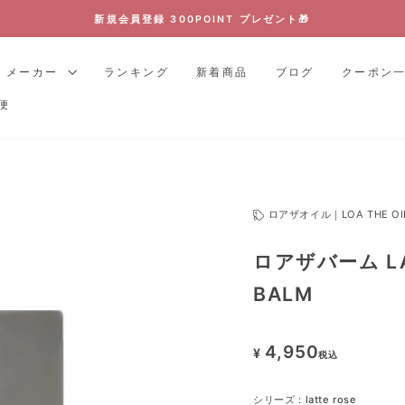
【4のつく日】特典満載♪ CHOUCHOUの日
ス
ラ
・メーカー
ランキング
新着商品
ブログ
クーポン
イ
便
ド
シ
ョ
ー
を
ロアザオイル｜LOA THE OI
停
止
ロアザバーム LA
す
る
BALM
4,950
¥
税込
シリーズ：
latte rose