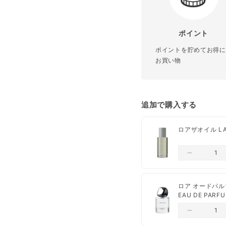
¥3,980未満
の場合
香り
ポイントの利用
ポイント
会員限定クーポンの
ポイントを貯めてお得に
配合成分
口コミの投稿
お買い物
お気に入り商品の登
送料
追加で購入する
配送業者は、ヤマト運輸
ロアザオイル LAT
【クレジットカード決済
ご注文日から、1営業日
【コンビニ決済】ご入金
配送は日本国内のみ
ロア オードパルファ
EAU DE PARF
ペーパーレス推奨の
一部出荷が遅れる商