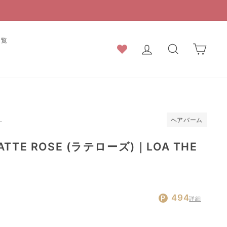
一覧
ログイン
検索結果
カー
ヘアバーム
L
TTE ROSE (ラテローズ)｜LOA THE
通
494
詳細
常
価