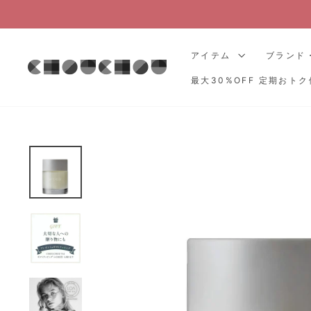
コ
ン
テ
アイテム
ブランド
ン
ツ
最大30%OFF 定期おトク
に
ス
キ
ッ
プ