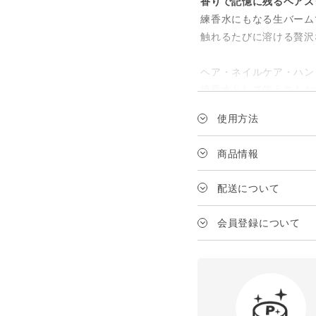
香りで記憶に残るヘアス
練香水にもなる生バーム
触れるたびに溶ける贅沢
ヘア・ネイルケア・ハン
練香水として使うのもお
香りは最長6時間持続し
使用方法
香り
商品情報
華麗で品のあるセンティ
その芳醇さには、ふわり
メーカー
配送について
リーン調のミュゲが彩り
ショート：1パール
さらに、シチリア産レモ
送料は、1配送の商品代
ミディアム：2パー
ブランド
会員登録について
ガーウッドとラブダナム
ロング：3パール
JANコード
トップノート：フィトン
対象
ミドルノート：ケンティ
内容量
ラストノート：ラブダナ
¥3,980以上
の場合
本体・詰め替え