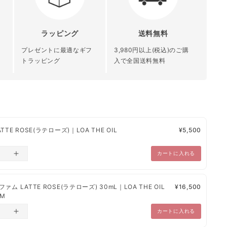
都道府県別送料（下記表参照）
その他
ラッピング
送料無料
オリーブ果実油 / ミツロウ / ステアリン酸
青森県 秋田県 岩
北陸 関東 信越
発行
北海道 沖縄 離
水添ヒマシ油 / ダイマージリノール酸 / ホ
手県 宮城県 山形
中部 関西 中国
プレゼントに最適なギフ
3,980円以上(税込)のご購
島
ホバ種子油 / 香料 / エチルヘキシルグリセ
県 福島県
四国 九州
トラッピング
入で全国送料無料
録
リン / トコフェロール
¥1,200
¥1,000
¥800
、日本郵便、楽天エクスプレスとなっております。
TE ROSE(ラテローズ)｜LOA THE OIL
¥5,500
・あと払い（ペイディ）・PayPay・楽天ペイ・代金引換】
～10営業日以内に発送
カートに入れる
確認から、1営業日～10営業日以内で発送
とさせていただきます。
ム LATTE ROSE(ラテローズ) 30mL｜LOA THE OIL
¥16,500
UM
ため納品書・領収書は未同梱でございます。
品に関しては、別途のご連絡をいたします。
カートに入れる