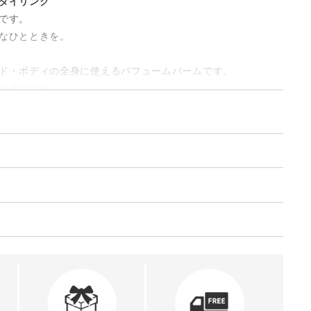
タイリング
です。
なひとときを。
ド・ボディの全身に使えるパフュームバームです。
すすめです。
ます。
フォリアローズの香りが、一際凛として芳醇さを放ちます。
としたホワイトフローラルの甘みが調和し、ガーデニアとグ
ジェイドジャパン
を添えます。
ンのフレッシュな香りが繊細に交じり合い、スモーキーなア
金合計額（税込）によって変化します。
ル
ロアザオイル｜LOA THE OIL
がバルサミックな重厚感をもたらします。
4595643187653
チッド・ローズペタル・シシリアンレモン
送料
フォリアローズ、ラベンダー、ガーデニア・ミュゲ
40g
ム・アガーウッド・ムスク
全国送料無料
本体