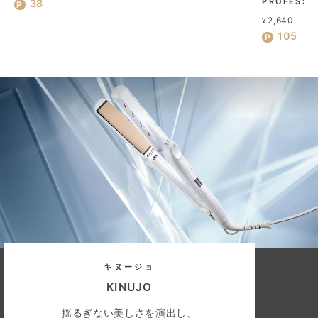
PROFESSI
38
2,640
¥
105
キヌージョ
KINUJO
揺るぎない美しさを演出し、