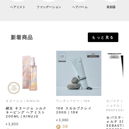
ヘアミスト
ファンデーション
ヘアバーム
美顔器
新着商品
もっと見る
キヌージョ｜KINUJO
ワンディーケー｜1DK
セバスティア
ショナル｜SEB
絹女 キヌージョ シルク
1DK スカルプクレイ
PROFESSION
キーピング ヘアミスト
200G｜1DK
200ML｜KINUJO
セバスティア
3,960
¥
ォルテ 200
3,850
¥
SEBASTIA
39