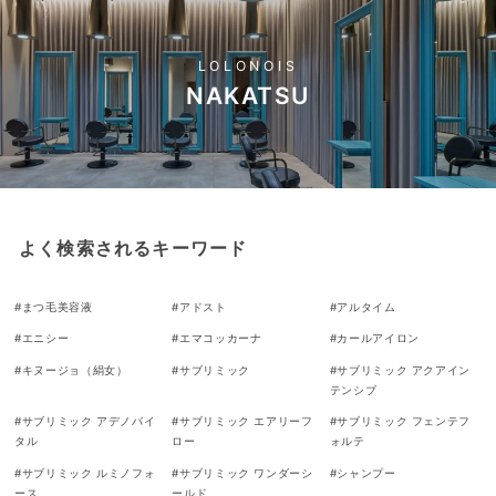
LOLONOIS
NAKATSU
よく検索されるキーワード
#
まつ毛美容液
#
アドスト
#
アルタイム
#
エニシー
#
エマコッカーナ
#
カールアイロン
#
キヌージョ（絹女）
#
サブリミック
#
サブリミック アクアイン
テンシブ
#
サブリミック アデノバイ
#
サブリミック エアリーフ
#
サブリミック フェンテフ
タル
ロー
ォルテ
#
サブリミック ルミノフォ
#
サブリミック ワンダーシ
#
シャンプー
ース
ールド