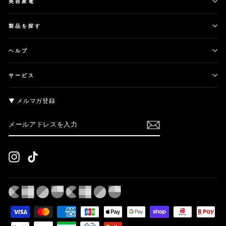
美容家電
製品を探す
ヘルプ
サービス
▼ メルマガ登録
メ
購
ー
読
ル
す
ア
る
ド
Instagram
TikTok
レ
ス
を
入
力