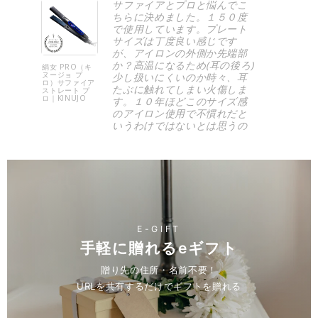
サファイアとプロと悩んでこ
ちらに決めました。１５０度
で使用しています。プレート
サイズは丁度良い感じです
が、アイロンの外側か先端部
か？高温になるため(耳の後ろ)
絹女 PRO（キ
クレイツ 
ヌージョ プ
ルプロ SR
少し扱いにくいのか時々、耳
ロ）サファイア
32mm｜
たぶに触れてしまい火傷しま
ストレート プ
CREATE I
ロ｜KINUJO
す。１０年ほどこのサイズ感
のアイロン使用で不慣れだと
いうわけではないとは思うの
ですが、、
思っていたほどストレートが
キープできずうねりが出てし
まうことと、やはり使用して
いてパサつき感はあり傷みや
すいかもしれないと感じまし
たが、それでも購入して良か
ったと満足感はあります。
E-GIFT
Anonymous
手軽に贈れるeギフト
贈り先の住所・名前不要！
URLを共有するだけでギフトを贈れる