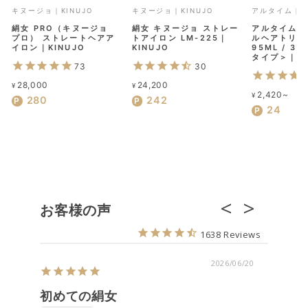
キヌージョ｜KINUJO
キヌージョ｜KINUJO
アルタイム｜UL
絹女 PRO（キヌージョ
絹女 キヌージョ ストレー
アルタイム 
プロ） ストレートヘアア
トアイロン LM-225｜
ルヘアトリー
イロン｜KINUJO
KINUJO
95ML / 3
タイプ＞｜UL
73
30
28,000
24,200
¥
¥
2,420~
¥
280
242
24
お客様の声
1638
2026/06/20
初めての絹女
思った