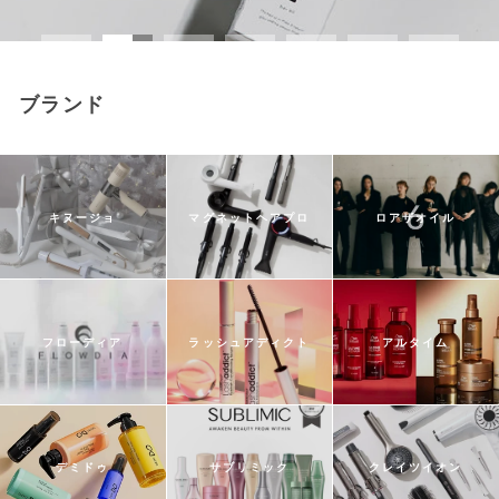
容
ア
ブランド
イ
テ
キヌージョ
マグネットヘアプロ
ロアザオイル
ム
通
フローディア
ラッシュアディクト
アルタイム
販
サ
デミドゥ
サブリミック
クレイツイオン
イ