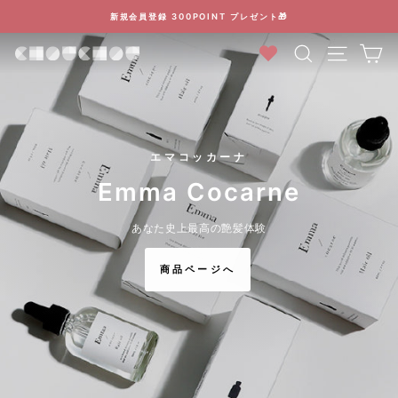
コ
新規会員登録 300POINT プレゼント🎁
ン
ス
検索結果
カ
テ
ラ
CHOUCHOU
ス
ン
イ
ラ
ツ
ド
イ
シ
に
シ
ド
ス
ョ
シ
キ
ュ
エマコッカーナ
ー
ョ
ッ
を
Emma Cocarne
ー
プ
停
シ
を
止
停
あなた史上最高の艶髪体験
す
止
ュ
る
す
商品ページへ
る
｜
美