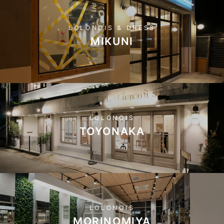
LOLONOIS & DRESS
MIKUNI
LOLONOIS
TOYONAKA
LOLONOIS
MORINOMIYA