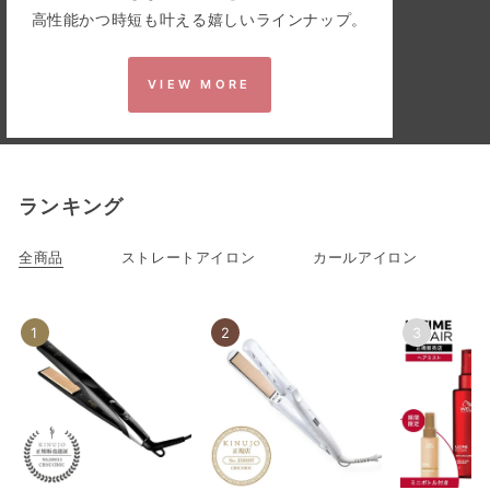
高性能かつ時短も叶える嬉しいラインナップ。
VIEW MORE
ランキング
全商品
ストレートアイロン
カールアイロン
ド