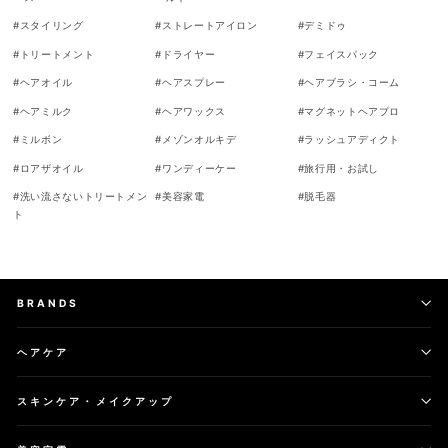
#
スタイリング
#
ストレートアイロン
#
デミドゥ
#
トリートメント
#
ドライヤー
#
フェイスパック
#
ヘアオイル
#
ヘアスプレー
#
ヘアブラシ・コーム
#
ヘアミルク
#
ヘアワックス
#
マグネットヘアプロ
#
ミルボン
#
メゾンオルキデ
#
ラッシュアディクト
#
ロアザオイル
#
ワンディーケー
#
旅行用・お試し
#
洗い流さないトリートメン
#
美容家電
#
脱毛器
ト
BRANDS
ヘアケア
スキンケア・メイクアップ