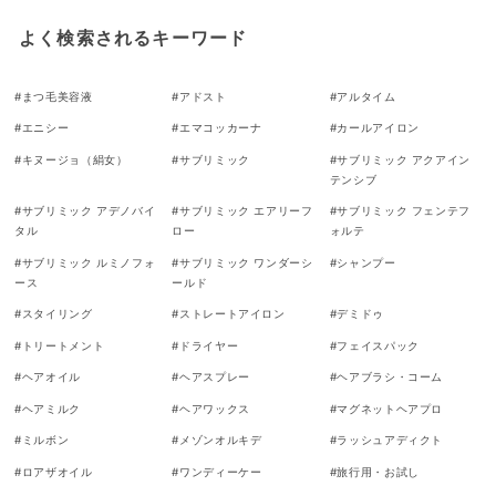
よく検索されるキーワード
#
まつ毛美容液
#
アドスト
#
アルタイム
#
エニシー
#
エマコッカーナ
#
カールアイロン
#
キヌージョ（絹女）
#
サブリミック
#
サブリミック アクアイン
テンシブ
#
サブリミック アデノバイ
#
サブリミック エアリーフ
#
サブリミック フェンテフ
タル
ロー
ォルテ
#
サブリミック ルミノフォ
#
サブリミック ワンダーシ
#
シャンプー
ース
ールド
#
スタイリング
#
ストレートアイロン
#
デミドゥ
#
トリートメント
#
ドライヤー
#
フェイスパック
#
ヘアオイル
#
ヘアスプレー
#
ヘアブラシ・コーム
#
ヘアミルク
#
ヘアワックス
#
マグネットヘアプロ
#
ミルボン
#
メゾンオルキデ
#
ラッシュアディクト
#
ロアザオイル
#
ワンディーケー
#
旅行用・お試し