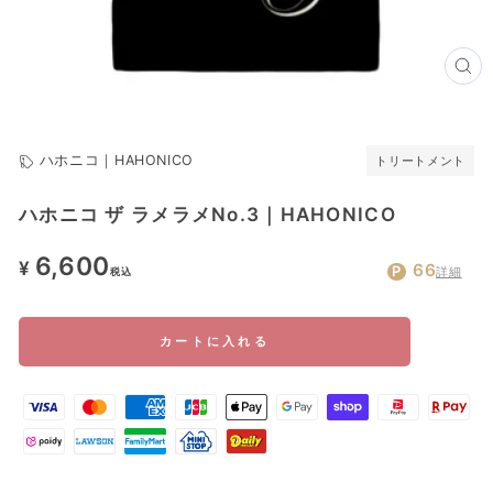
閉
じ
る
(ES
ハホニコ｜HAHONICO
トリートメント
ハホニコ ザ ラメラメNo.3｜HAHONICO
通
6,600
¥
66
詳細
税込
常
価
格
カートに入れる