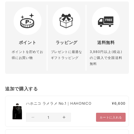
¥3,980以上
の場合
全国送料無料
都道府県別送料（下記表参
¥3,980未満
の場合
照）
ポイントの利用
青森県 秋田
北陸 関東 信
会員限定クーポンの発行
ポイント
ラッピング
送料無料
北海道 沖縄
県 岩手県 宮
越 中部 関西
口コミの投稿
ポイントを貯めてお
プレゼントに最適な
3,980円以上(税込)
離島
城県 山形県
中国 四国 九
お気に入り商品の登録
得にお買い物
ギフトラッピング
のご購入で全国送料
福島県
州
無料
送料
¥1,200
¥1,000
¥800
配送業者は、ヤマト運輸、日本郵便、楽天エクスプレスとなって
追加で購入する
おります。
【クレジットカード決済・あと払い（ペイディ）・PayPay・楽天
ハホニコ ラメラメ No.1｜HAHONICO
¥6,600
ペイ・代金引換】ご注文日から、1営業日～10営業日以内に発送
【コンビニ決済】ご入金確認から、1営業日～10営業日以内で発送
カートに入れる
配送は日本国内のみとさせていただきます。