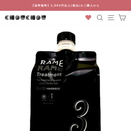
コ
【送料無料】3,980円以上(税込)のご購入から
ン
ス
検索結果
カ
テ
ラ
ン
イ
ツ
ド
に
シ
ス
ョ
キ
ー
ッ
を
プ
停
止
す
る