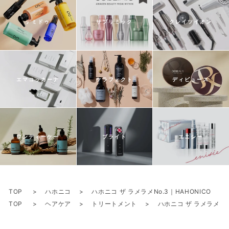
デミドゥ
サブリミック
クレイツイオン
エマコッカーナ
ケラフェクト
ディビュース
ワンディーケー
ブライト
エニシー
TOP
ハホニコ
ハホニコ ザ ラメラメNo.3｜HAHONICO
TOP
ヘアケア
トリートメント
ハホニコ ザ ラメラメNo.