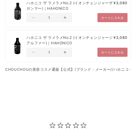
ペーパーレス推奨のため納品書・領収書は未同梱でございま
ハホニコ ザ ラメラメNo.2 (イオンチェンジャーザ
¥3,080
す。
ガンマー)｜HAHONICO
一部出荷が遅れる商品に関しては、別途のご連絡をいたしま
カートに入れる
す。
ハホニコ ザ ラメラメNo.2 (イオンチェンジャージ
¥3,080
アルファー)｜HAHONICO
カートに入れる
CHOUCHOUの美容コスメ通販【公式】
/
ブランド・メーカー
/
/
ハホニコ ザ 