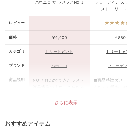
ハホニコ ザ ラメラメNo.3
フローディア スリ
スト トリートメ
レビュー
価格
￥6,600
￥880
カテゴリ
トリートメント
トリートメン
ブランド
ハホニコ
フローディア
商品説明
NO1とNO2でできたラメラ
■商品特徴ダメージ
液晶構造の上に、さらなる
くなった髪を、や
ラメラ液晶構造を造りま
なめらかな艶髪へ
す。 ※水分・保湿剤。セラ
やすい髪の内部ま
さらに表示
ミド・脂質を補い髪にしっ
いで満たし、しっ
とりさと、柔らかさを与え
とまりのある髪へ
おすすめアイテム
ます。
す。なめらかで、
まとまる扱いやす