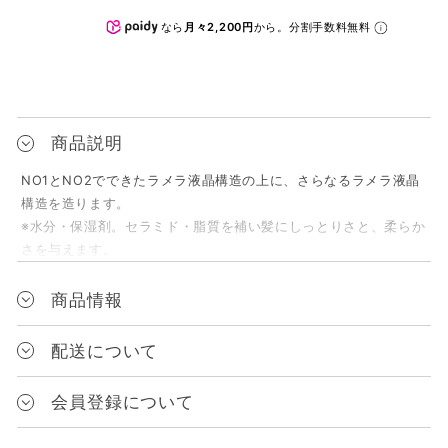
なら
月々2,200円
から。分割手数料無料
商品説明
NO1とNO2でできたラメラ液晶構造の上に、さらなるラメラ液晶
構造を造ります。
※水分・保湿剤。セラミド・脂質を補い髪にしっとりさと、柔らか
さを与えます。
商品情報
JANコード
配送について
4562167341472
送料は、1配送の商品代金合計額（税込）によって変化します。
会員登録について
対象
送料