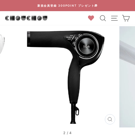
コ
新規会員登録 300POINT プレゼント🎁
ン
ス
検索結果
カ
テ
ラ
ン
イ
ツ
ド
に
シ
ス
ョ
キ
ー
ッ
を
プ
停
止
す
る
閉
じ
る
2
/
4
(ESC)