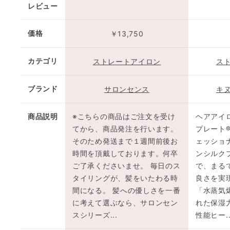
レビュー
価格
￥13,750
カテゴリ
ストレートアイロン
ス
ブランド
サロンセンス
キ
商品説明
※こちらの商品はご注文を受け
ヘアアイ
てから、商品発注を行います。
プレート
そのため発送まで１週間前後お
ェッショ
時間を頂戴しております。何卒
ンシルク
ご了承くださいませ。 毎日のス
で、まる
タイリングが、髪をいたわる時
良さを実現
間になる。 髪への優しさを一番
「水蒸気
に考えて選ぶなら、サロンセン
れた保湿
スシリーズ...
性能ヒー..