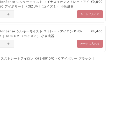
alonSense シルキーモイスト マイナスイオンストレートアイ
¥9,900
節
品に関しては、別途のご連絡をいたします。
60/C アイボリー｜ KOIZUMI（コイズミ） 小泉成器
カートに入れる
ロジー》
リング。
lonSense シルキーモイスト ストレートアイロン KHS-
¥4,400
スのイオンと届け静電気を中和します。
ック｜ KOIZUMI（コイズミ） 小泉成器
かない髪へ。
カートに入れる
ンスストレートアイロン KHS-8910/C・K アイボリー ブラック｜
の動き＋左右の動きが変化し、より髪に密着する新型クッシ
ート端まで力がしっかり伝わり、テンションをかけやすいグ