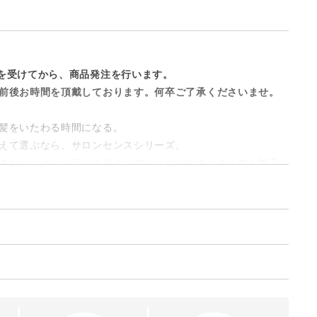
を受けてから、商品発注を行います。
前後お時間を頂戴しております。何卒ご了承くださいませ。
髪をいたわる時間になる。
えて選ぶなら、サロンセンスシリーズ。
まれたイオンバランステクノロジーやシルキーモイスト加工
していたんだ髪も、毎日のスタイリングで優しくいたわっ
サロン級の仕上がりへ。
テスコム
金合計額（税込）によって変化します。
サロンセンス｜Salon Sense
ホワイト：4981747083128
まとまりよく、潤う髪へ。
送料
bk：4981747083135
ジーとシルキーモイスト加工のプレートが、毛髪表面のキュ