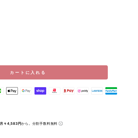
価
格
カートに入れる
月々4,583円
から。分割手数料無料