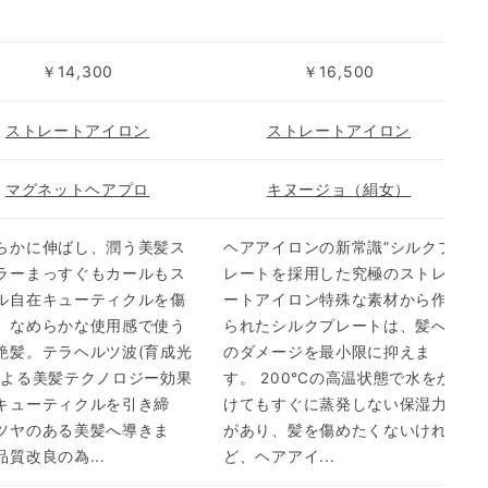
￥14,300
￥16,500
ストレートアイロン
ストレートアイロン
マグネットヘアプロ
キヌージョ（絹女）
らかに伸ばし、潤う美髪ス
ヘアアイロンの新常識”シルクプ
ラーまっすぐもカールもス
レートを採用した究極のストレ
ル自在キューティクルを傷
ートアイロン特殊な素材から作
、なめらかな使用感で使う
られたシルクプレートは、髪へ
艶髪。テラヘルツ波(育成光
のダメージを最小限に抑えま
による美髪テクノロジー効果
す。 200℃の高温状態で水をか
キューティクルを引き締
けてもすぐに蒸発しない保湿力
ツヤのある美髪へ導きま
があり、髪を傷めたくないけれ
品質改良の為...
ど、ヘアアイ...