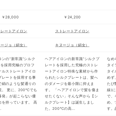
￥28,000
￥24,200
トレートアイロン
ストレートアイロン
ヌージョ（絹女）
キヌージョ（絹女）
ロンの‟新常識”シルク
ヘアアイロンの新常識”シルクプ
なめ
®を採用究極のプロフ
レートを採用した究極のストレ
タイ
ナルストレートアイロ
ートアイロン特殊な素材から作
タイ
プレートを採用する事
られたシルクプレートは、髪へ
めず
で絹のような髪通りの
のダメージを最小限に抑えま
たび
。 更に、200℃でも
す。 「ヘアアイロンで髪を傷ま
線)
爆発」が起こらない優
せたくない」そんな声から【シ
で、
力を持っています。 高
ルクプレート】は誕生しまし
め、
.
た。200℃の高...
す。