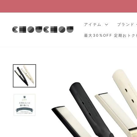
コ
ン
テ
アイテム
ブランド
ン
ツ
最大30%OFF 定期おトク
に
ス
キ
ッ
プ