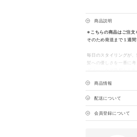
商品説明
※こちらの商品はご注文
そのため発送まで１週間
毎日のスタイリングが、
髪への優しさを一番に考
ダメージケア発想から生
のプレートを搭載。
商品情報
カラーやパーマを繰り返
て、すこやかに艶めく、
メーカー
配送について
送料は、1配送の商品代
ブランド
会員登録について
◆商品情報
髪の静電気大幅カット。
JANコード
対象
イオンバランステクノロ