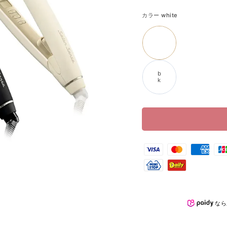
カラー
white
w
h
i
t
e
b
k
なら