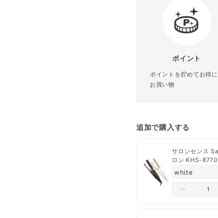
ーティクルを整え美髪へ
¥3,980以上
の場合
本体サイズ
◆商品特徴
《シルキーモ
¥3,980未満
の場合
水分の蒸発・沸騰を抑え
重量
表面素材が、水分の蒸発
ポイントの利用
ポイント
コード長さ
ます。
会員限定クーポンの
ポイントを貯めてお得に
ヘアカラーの退色を抑え
口コミの投稿
お買い物
消費電力
起こりうるカラーの色落
お気に入り商品の登
シルキーモイスト加工無
送料
海外使用
まります。
高性能ヒーター搭載
追加で購入する
配送業者は、ヤマト運輸
素早い立ち上がりと、毎
熱を伝えます。
サロンセンス S
【クレジットカード決済
ロン KHS-87
立ち上がり約25秒で10
ご注文日から、1営業日
器
※最高温度設定時
【コンビニ決済】ご入金
《最高温度》
配送は日本国内のみ
約80℃～200℃の幅広
ペーパーレス推奨の