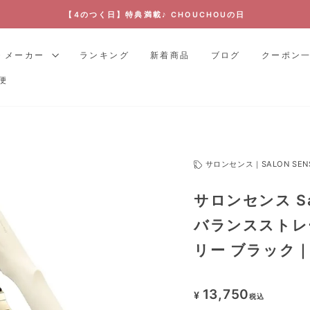
【4のつく日】特典満載♪ CHOUCHOUの日
ス
ラ
・メーカー
ランキング
新着商品
ブログ
クーポン
イ
便
ド
シ
ョ
ー
を
サロンセンス｜SALON SEN
停
止
サロンセンス Sa
す
る
バランスストレー
リー ブラック｜
13,750
¥
税込