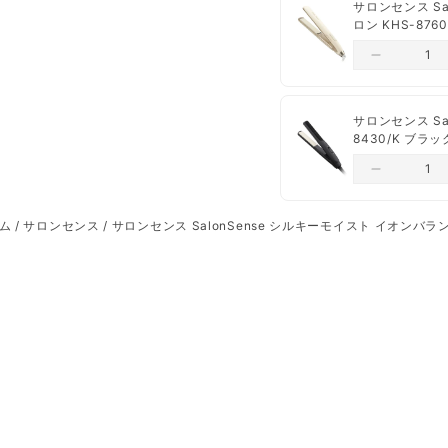
サロンセンス S
13段階デジタル温度調
一部出荷が遅れる商
ロン KHS-87
温度メモリー機能搭載。
《イオンバランステクノ
髪をケアしながらスタイ
サロンセンス Sa
髪全体にプラスとマイナ
8430/K ブラ
サラサラなのに、パサつ
《使いやすい設計》
ム
/
サロンセンス
/
サロンセンス SalonSense シルキーモイスト イオンバラ
３D密着プレート：上下
ョンプレート。
グリップデザイン：プレ
リップ設計。