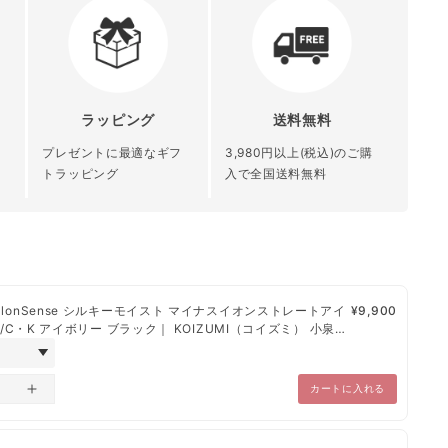
と導きます。
全国送料無料
約272(W)×30(D)×52(H)mm 開いたとき：
約83(H)mm
イスト®加工》
都道府県別送料（下記表参照）
る
絹のように織り込まれたシルキーモイスト加工のプレート
約310g
・沸騰を抑えてうるおいをキープ。熱ダメージから髪を守り
ラッピング
送料無料
約1.7m
青森県 秋田県 岩
北陸 関東 信越
発行
北海道 沖縄 離
手県 宮城県 山形
中部 関西 中国
プレゼントに最適なギフ
3,980円以上(税込)のご購
る
熱ダメージによる水分の蒸発やカラー材の流出などにより
島
100-120V：0.1W-530W 200-240V：
県 福島県
四国 九州
トラッピング
入で全国送料無料
ちを抑えます。
録
0.1W-600W
しのアイロンと比較すると、ヘアカラーをキープする力が高
¥1,200
¥1,000
¥800
、日本郵便、楽天エクスプレスとなっております。
秒25回以上のセンシングで温度低下を抑制し、均一な温度で
alonSense シルキーモイスト マイナスイオンストレートアイ
¥9,900
・あと払い（ペイディ）・PayPay・楽天ペイ・代金引換】
70/C・K アイボリー ブラック｜ KOIZUMI（コイズミ） 小泉成
0℃
～10営業日以内に発送
確認から、1営業日～10営業日以内で発送
カートに入れる
とさせていただきます。
い温度設定。
ため納品書・領収書は未同梱でございます。