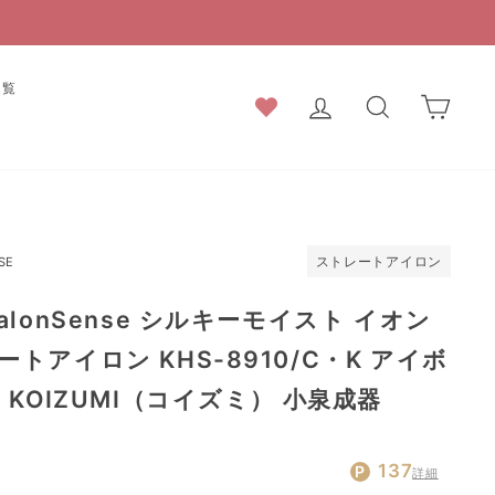
一覧
ログイン
検索結果
カー
ストレートアイロン
SE
lonSense シルキーモイスト イオン
トアイロン KHS-8910/C・K アイボ
 KOIZUMI（コイズミ） 小泉成器
通
137
詳細
常