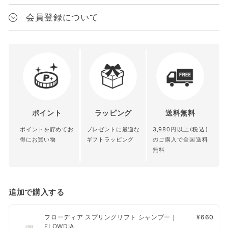
＜トリートメント＞
デミ
送料は、1配送の商品代金合計額（税込）によって変化します。
7種類の毛髪成分で髪を補修し、扱いやすい髪に導く
会員登録について
ブランド
対象
送料
閉じ込め成分
フローディア｜FLOWDIA
⚫︎毛髪補修：アルギン酸Na
¥3,980以上
の場合
全国送料無料
JANコード
都道府県別送料（下記表参
50g（ミニ）：4526603024206
うねり抑制
¥3,980未満
の場合
照）
200g：4526603029171
⚫︎毛髪補修：カルボキシメチルシステインリシン、リシンHCl
550g：4526603024220
ポイントの利用
450g（詰替）：4526603024237
青森県 秋田
北陸 関東 信
さらさら成分
会員限定クーポンの発行
ポイント
ラッピング
送料無料
1000g（詰替）：4526603024244
北海道 沖縄
県 岩手県 宮
越 中部 関西
⚫︎保湿：ラウロイルグルタミン酸ジ（フィトステリル／オクチル
口コミの投稿
ポイントを貯めてお
プレゼントに最適な
3,980円以上(税込)
離島
城県 山形県
中国 四国 九
ドデシル）、8種類のアミノ酸、セラミドNG
内容量
お気に入り商品の登録
得にお買い物
ギフトラッピング
のご購入で全国送料
福島県
州
無料
シャンプー：50mL/250mL/550mL/450mL(詰替)/1000ml(詰替)
⚫︎アルガニアスピノサ核油（エモリエント）
トリートメント：50g/550g/450g(詰替)/1000g(詰替)
送料
¥1,200
¥1,000
¥800
本体・詰め替え
配送業者は、ヤマト運輸、日本郵便、楽天エクスプレスとなって
■おすすめ
追加で購入する
本体 or 詰め替え
おります。
細毛・軟毛の方
香り
髪にふんわり感・弾力を求める方
【クレジットカード決済・あと払い（ペイディ）・PayPay・楽天
フローディア スプリングリフト シャンプー｜
¥660
FLOWDIA
ペイ・代金引換】ご注文日から、1営業日～10営業日以内に発送