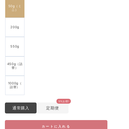
50g（ミ
ニ）
200g
550g
450g（詰
替）
1000g（
詰替）
5%お得!
通常購入
定期便
カートに入れる