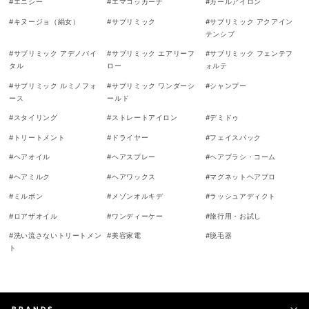
#
エニシー
#
エマコッカーナ
#
カールアイロン
#
キヌージョ（絹女）
#
サブリミック
#
サブリミック アクアイン
テンシブ
#
サブリミック アデノバイ
#
サブリミック エアリーフ
#
サブリミック フェンテフ
タル
ロー
ォルテ
#
サブリミック ルミノフォ
#
サブリミック ワンダーシ
#
シャンプー
ース
ールド
#
スタイリング
#
ストレートアイロン
#
デミドゥ
#
トリートメント
#
ドライヤー
#
フェイスパック
#
ヘアオイル
#
ヘアスプレー
#
ヘアブラシ・コーム
#
ヘアミルク
#
ヘアワックス
#
マグネットヘアプロ
#
ミルボン
#
メゾンオルキデ
#
ラッシュアディクト
#
ロアザオイル
#
ワンディーケー
#
旅行用・お試し
#
洗い流さないトリートメン
#
美容家電
#
脱毛器
ト
BRANDS