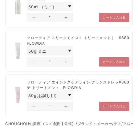
フローラル調
■香り
【コンビニ決済】ご入金確認から、1営業日～10営業日以内で発送
配合成分
華やかな３種のローズ、可憐なスズラン、魅惑的なマグノリアの
カートに入れる
配送は日本国内のみとさせていただきます。
香りを調和させ、花びらが少しずつひらく瞬間の煌めきを閉じ込
水、セタノール、グリセリン、ステアラミドプロピルジメチルアミ
ペーパーレス推奨のため納品書・領収書は未同梱でございま
めたフローラルブーケの香り。
ン、ＢＧ、ハチミツ、ヒマワリ種子油、グリコシルトレハロース、
す。
ＰＰＧ－３カプリリルエーテル、トリ（カプリル酸／カプリン酸）
フローディア スリークモイスト トリートメント｜
¥880
一部出荷が遅れる商品に関しては、別途のご連絡をいたしま
グリセリル、カルボキシメチルシステインリシン、リシンＨＣｌ、
FLOWDIA
す。
アルギン酸Ｎａ、ダイマージリノール酸（フィトステリル／イソス
テアリル／セチル／ステアリル／ベヘニル）、セラミドＮＧ、アル
ガニアスピノサ核油、ラウロイルグルタミン酸ジ（フィトステリル
カートに入れる
／オクチルドデシル）、ヒドロキシプロピルトリモニウム加水分解
ケラチン（羊毛）、セリン、グリシン、グルタミン酸、アラニン、
リシン、アルギニン、トレオニン、プロリン、ヒアルロン酸Ｎａ、
フローディア エイジングケアライン グランストレッ
¥880
ソルビトール、ベタイン、ＰＣＡ－Ｎａ、加水分解水添デンプン、
チ トリートメント｜FLOWDIA
コハク酸、シア脂、マカデミアナッツ脂肪酸フィトステリル、ビス
ジグリセリルポリアシルアジペート－２、ＤＰＧ、ステアリン酸グ
リセリル（ＳＥ）、ＰＰＧ－４セテス－２０、ベヘニルアルコー
カートに入れる
ル、ＥＤＴＡ－２Ｎａ、メチルパラベン、香料
CHOUCHOUの美容コスメ通販【公式】
/
ブランド・メーカー
/
デミ
/
フロー