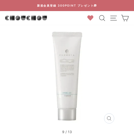
コ
新規会員登録 300POINT プレゼント🎁
ン
ス
検索結果
カ
テ
ラ
ン
イ
ツ
ド
に
シ
ス
ョ
キ
ー
ッ
を
プ
停
止
す
る
閉
じ
る
9
/
13
(ESC)