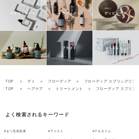
エマコッカーナ
ケラフェクト
ディビュース
ワンディーケー
ブライト
エニシー
TOP
デミ
フローディア
フローディア スプリングリフト
TOP
ヘアケア
トリートメント
フローディア スプリング
よく検索されるキーワード
#
まつ毛美容液
#
アドスト
#
アルタイム