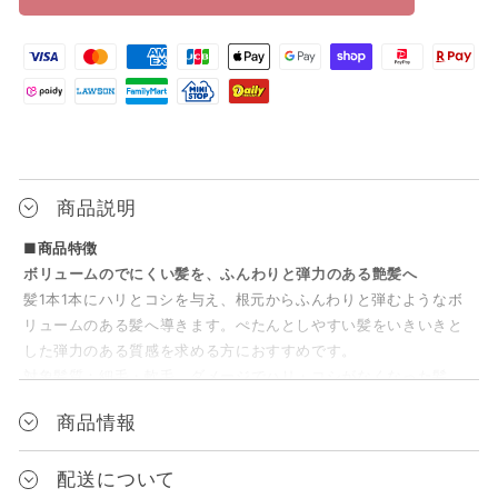
商品説明
■商品特徴
ボリュームのでにくい髪を、
ふんわりと弾力のある艶髪へ
髪1本1本にハリとコシを与え、根元からふんわりと弾むようなボ
リュームのある髪へ導きます。ぺたんとしやすい髪をいきいきと
した弾力のある質感を求める方におすすめです。
対象髪質：細毛・軟毛。ダメージでハリ・コシがなくなった髪
に。
商品情報
メーカー
配送について
【共通成分】