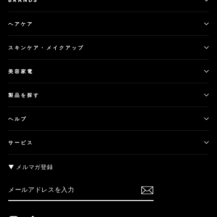
ヘアケア
スキンケア・メイクアップ
美容家電
製品を探す
ヘルプ
サービス
▼ メルマガ登録
メ
購
ー
読
ル
す
ア
る
ド