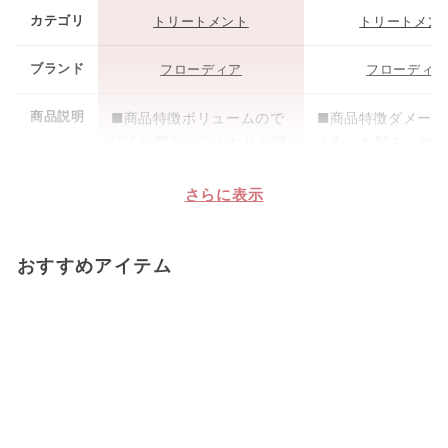
カテゴリ
トリートメント
トリートメン
ブランド
フローディア
フローディア
商品説明
■商品特徴ボリュームので
■商品特徴ダメージ
にくい髪を、ふんわりと弾
くなった髪を、や
力のある艶髪へ髪1本1本に
なめらかな艶髪へ
ハリとコシを与え、根元か
やすい髪の内部ま
さらに表示
らふんわりと弾むようなボ
いで満たし、しっ
リュームのある髪へ導きま
とまりのある髪へ
おすすめアイテム
す。ぺたんとしやすい髪を
す。なめらかで、
いきいきとした弾力のある
まとまる扱いやす
質感を求める方におすすめ
求める方におすす
です。対象髪質：細毛・...
対象髪質：普通毛
硬...
商品ページ
商品ページ