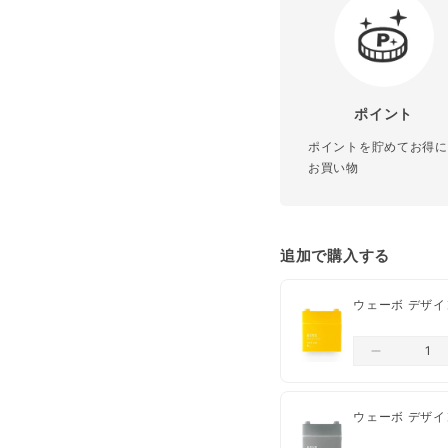
¥3,980以上
の場合
¥3,980未満
の場合
ポイントの利用
ポイント
会員限定クーポンの
ポイントを貯めてお得に
口コミの投稿
お買い物
お気に入り商品の登
送料
追加で購入する
配送業者は、ヤマト運輸
ウェーボ デザイン
【クレジットカード決済
ご注文日から、1営業日
【コンビニ決済】ご入金
配送は日本国内のみ
ウェーボ デザイン
ペーパーレス推奨の