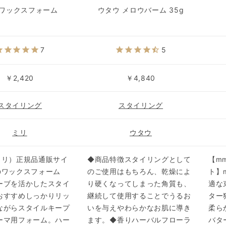
 ワックスフォーム
ウタウ メロウバーム 35g
7
5
￥2,420
￥4,840
スタイリング
スタイリング
ミリ
ウタウ
ミリ）正規品通販サイ
◆商品特徴スタイリングとして
【m
のワックスフォーム
のご使用はもちろん、乾燥によ
ト】
ーブを活かしたスタイ
り硬くなってしまった角質も、
適な
おすすめしっかりリッ
継続して使用することでうるお
ター
ながらスタイルキープ
いを与えやわらかなお肌に導き
柔ら
ーマ用フォーム。ハー
ます。◆香りハーバルフローラ
バタ