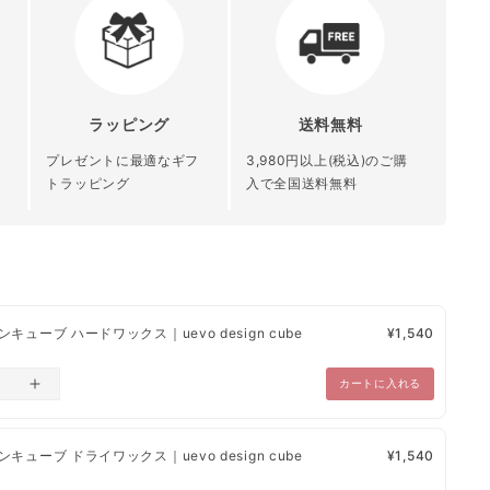
全国送料無料
都道府県別送料（下記表参照）
ラッピング
送料無料
青森県 秋田県 岩
北陸 関東 信越
発行
北海道 沖縄 離
手県 宮城県 山形
中部 関西 中国
プレゼントに最適なギフ
3,980円以上(税込)のご購
島
県 福島県
四国 九州
トラッピング
入で全国送料無料
録
¥1,200
¥1,000
¥800
、日本郵便、楽天エクスプレスとなっております。
キューブ ハードワックス｜uevo design cube
¥1,540
・あと払い（ペイディ）・PayPay・楽天ペイ・代金引換】
～10営業日以内に発送
カートに入れる
確認から、1営業日～10営業日以内で発送
とさせていただきます。
キューブ ドライワックス｜uevo design cube
¥1,540
ため納品書・領収書は未同梱でございます。