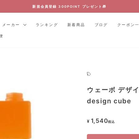
新規会員登録 300POINT プレゼント🎁
ス
ラ
・メーカー
ランキング
新着商品
ブログ
クーポン
イ
便
ド
シ
ョ
ー
を
停
止
ウェーボ デザイ
す
る
design cube
1,540
¥
税込