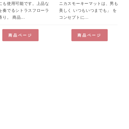
にも使用可能です。上品な
ニカスモーキーマットは、男も
を奏でるシトラスフローラ
美しく いつもいつまでも」 を
り。 商品...
コンセプトに...
商品ページ
商品ページ