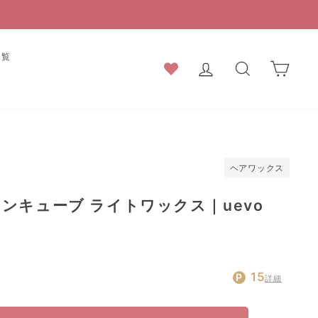
一覧
ログイン
検索結果
カー
ヘアワックス
ンキューブ ライトワックス｜uevo
通
15
詳細
常
価