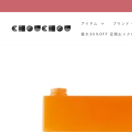
コ
ン
テ
アイテム
ブランド
ン
ツ
最大30%OFF 定期おトク
に
ス
キ
ッ
プ