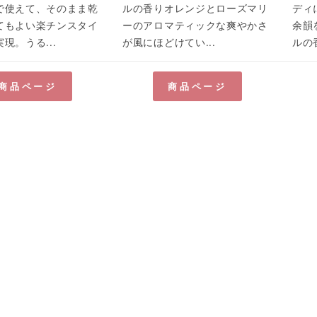
で使えて、そのまま乾
ルの香りオレンジとローズマリ
ディ
てもよい楽チンスタイ
ーのアロマティックな爽やかさ
余韻
現。うる...
が風にほどけてい...
ルの香
商品ページ
商品ページ