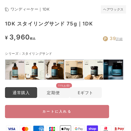
ワンディーケー｜1DK
ヘアワックス
1DK スタイリングサンド 75g｜1DK
通
3,960
¥
39
詳細
税込
常
価
シリーズ：
スタイリングサンド
格
11%お得!
通常購入
定期便
Eギフト
カートに入れる