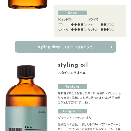
Spec
[ウェット時]
[ドライ時]
ツヤ
●●●●○
ツヤ
●●○○○
セット力
●●●●○
セット力
●●●○○
styling drop
（スタイリングドロップ）
styling oil
スタイリングオイル
Texture
植物由来成分を配合したオイル。毛髪にツヤを与え、自
然な束感を演出します。手に残ったオイルは手肌の保
湿剤としてご利用頂けます。
Fragrance
グリーンフローラルの香り
性別問わず心地よくまとえるグリーンでフルーティーな
ネロリナと、さっぱりと清涼感のあるペパーミントを基