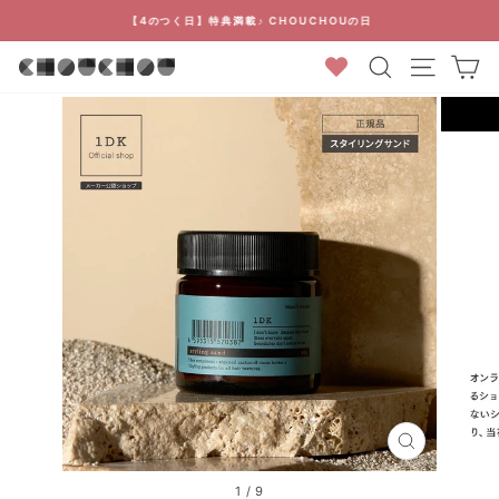
コ
【4のつく日】特典満載♪ CHOUCHOUの日
ン
ス
検索結果
カ
テ
ラ
ン
イ
ツ
ド
に
シ
ス
ョ
キ
ー
ッ
を
プ
停
止
す
る
閉
じ
る
1
/
9
(ESC)