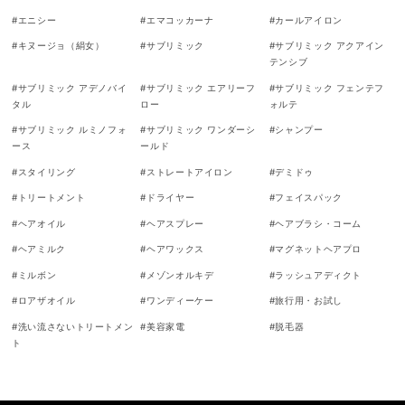
#
エニシー
#
エマコッカーナ
#
カールアイロン
#
キヌージョ（絹女）
#
サブリミック
#
サブリミック アクアイン
テンシブ
#
サブリミック アデノバイ
#
サブリミック エアリーフ
#
サブリミック フェンテフ
タル
ロー
ォルテ
#
サブリミック ルミノフォ
#
サブリミック ワンダーシ
#
シャンプー
ース
ールド
#
スタイリング
#
ストレートアイロン
#
デミドゥ
#
トリートメント
#
ドライヤー
#
フェイスパック
#
ヘアオイル
#
ヘアスプレー
#
ヘアブラシ・コーム
#
ヘアミルク
#
ヘアワックス
#
マグネットヘアプロ
#
ミルボン
#
メゾンオルキデ
#
ラッシュアディクト
#
ロアザオイル
#
ワンディーケー
#
旅行用・お試し
#
洗い流さないトリートメン
#
美容家電
#
脱毛器
ト