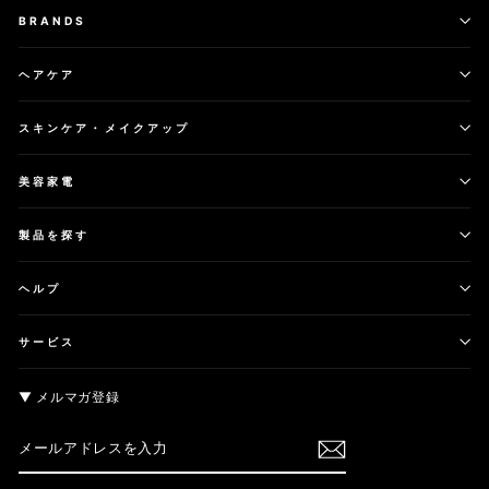
BRANDS
ヘアケア
スキンケア・メイクアップ
美容家電
製品を探す
ヘルプ
サービス
▼ メルマガ登録
メ
購
ー
読
ル
す
ア
る