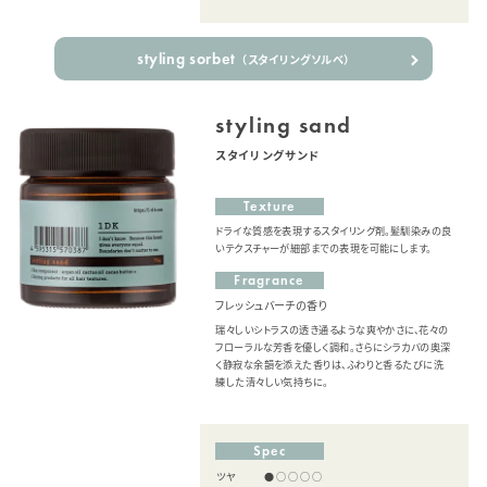
styling sorbet
（スタイリングソルベ）
styling sand
スタイリングサンド
Texture
ドライな質感を表現するスタイリング剤。髪馴染みの良
いテクスチャーが細部までの表現を可能にします。
Fragrance
フレッシュバーチの香り
瑞々しいシトラスの透き通るような爽やかさに、花々の
フローラルな芳香を優しく調和。さらにシラカバの奥深
く静寂な余韻を添えた香りは、ふわりと香るたびに洗
練した清々しい気持ちに。
Spec
ツヤ
●○○○○