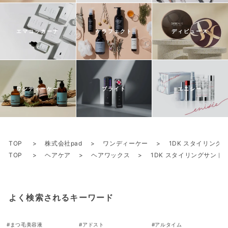
エマコッカーナ
ケラフェクト
ディビュース
ワンディーケー
ブライト
エニシー
TOP
株式会社pad
ワンディーケー
1DK スタイリングサ
TOP
ヘアケア
ヘアワックス
1DK スタイリングサンド 7
よく検索されるキーワード
#
まつ毛美容液
#
アドスト
#
アルタイム