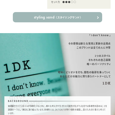
セット力
●●●○○
styling sand
（スタイリングサンド）
「 I don't know 」
その感情は新たな発見と革新の出発点
このブランドは全ての人に平等
1つのスタイル
それぞれの自己表現
唯一のパーソナリティ
曖昧にピリオドを打ち、個性の輪郭を象っていく
あなただけの魅力に寄り添うパートナーとして
BACKGROUND
価値観やライフスタイルが多様化すると共に、様々な考え方や生き方の可能性が広がり、社会では多様性を認めることを
課題の一つとして解決に取り組んでいます。多様性とは、ひとりひとりが持つ個性を尊重し、受け入れ合う事だと考えて
います。