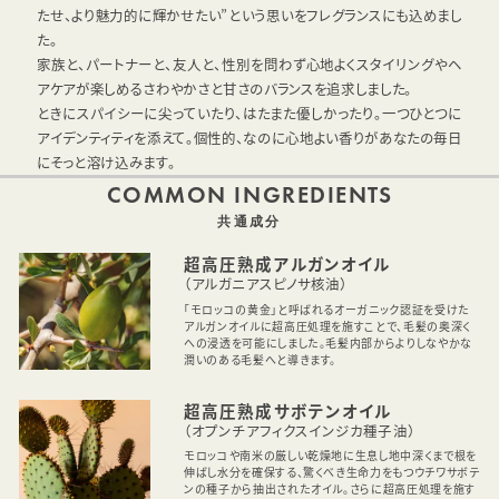
たせ、より魅力的に輝かせたい”という思いをフレグランスにも込めまし
た。
家族と、パートナーと、友人と、性別を問わず心地よくスタイリングやヘ
アケアが楽しめるさわやかさと甘さのバランスを追求しました。
ときにスパイシーに尖っていたり、はたまた優しかったり。一つひとつに
アイデンティティを添えて。個性的、なのに心地よい香りがあなたの毎日
にそっと溶け込みます。
COMMON INGREDIENTS
共通成分
超高圧熟成アルガンオイル
（アルガニアスピノサ核油）
「モロッコの黄金」と呼ばれるオーガニック認証を受けた
アルガンオイルに超高圧処理を施すことで、毛髪の奥深く
への浸透を可能にしました。毛髪内部からよりしなやかな
潤いのある毛髪へと導きます。
超高圧熟成サボテンオイル
（オプンチアフィクスインジカ種子油）
モロッコや南米の厳しい乾燥地に生息し地中深くまで根を
伸ばし水分を確保する、驚くべき生命力をもつウチワサボテ
ンの種子から抽出されたオイル。さらに超高圧処理を施す