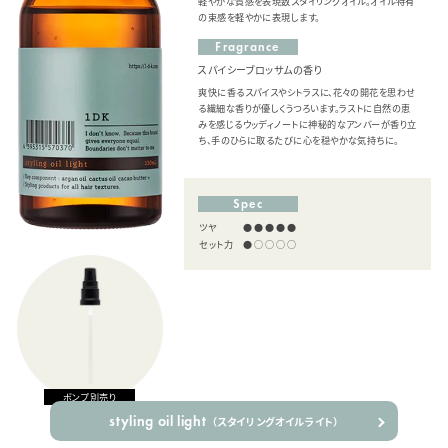
軽やかな質感を表現数スタイリングオイル。オイル特有
の束感を軽やかに表現します。
Fragrance
スパイシーブロッサムの香り
爽快に香るスパイスやシトラスに、花々の開花を思わせ
る繊細な香りが優しくうつろいます。ラストに自然の恵
みを感じるウッディノートに神秘的なアンバーが香り立
ち、手のひらに取るたびに心を穏やかな気持ちに。
Spec
ツヤ
●●●●●
セット力
●○○○○
ポンプ別売り
styling oil light
（スタイリングオイルライト）