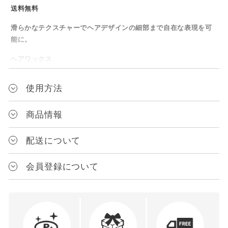
送料無料
滑らかなテクスチャーでヘアデザインの細部まで自在な表現を可
能に。
ヘアワックス
ドライな質感を表現するスタイリング剤。髪馴染みの良いテクス
使用方法
チャーが細部までの表現を可能にします。
石油系油剤を一切使用しないユニークな処方により、絶妙なマッ
商品情報
ト感と自然なニュアンスの表現を可能にしました。
ドライな質感にありがちなパサつきや操作のしづらさを抑え、伸
メーカー
びの良さと髪へのなじみやすさを追求したテクスチャーが、ヘア
配送について
デザインの細部まで自在な表現をサポートします。
株式会社pad
送料は、1配送の商品代金合計額（税込）によって変化します。
重ね付けしても重く見えず、質感を調整しながらお使いいた
会員登録について
ブランド
だけます。
対象
送料
ワンディーケー｜1DK
■Fragrance
¥3,980以上
の場合
全国送料無料
フレッシュバーチの香り
JANコード
瑞々しいシトラスの透き通るような爽やかさに、花々のフローラ
都道府県別送料（下記表参
4595315570455
¥3,980未満
の場合