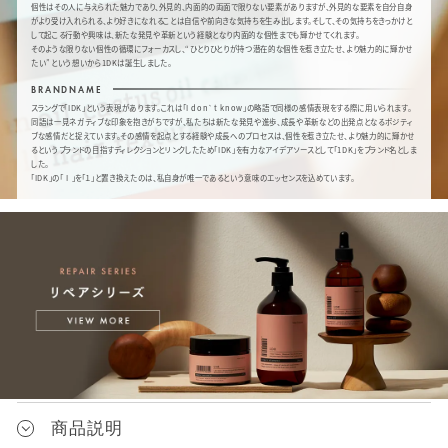
個性はその人に与えられた魅力であり、外見的、内面的の両面で限りない要素がありますが、外見的な要素を自分自身
がより受け入れられる、より好きになれることは自信や前向きな気持ちを生み出します。そして、その気持ちをきっかけと
して起こる行動や興味は、新たな発見や革新という経験となり内面的な個性までも輝かせてくれます。
そのような限りない個性の循環にフォーカスし、“ひとりひとりが持つ潜在的な個性を惹き立たせ、より魅力的に輝かせ
たい”という想いから1DKは誕生しました。
BRANDNAME
スラングで「IDK」という表現があります。これは「I don`t know」の略語で同様の感情表現をする際に用いられます。
同語は一見ネガティブな印象を抱きがちですが、私たちは新たな発見や進歩、成長や革新などの出発点となるポジティ
ブな感情だと捉えています。その感情を起点とする経験や成長へのプロセスは、個性を惹き立たせ、より魅力的に輝かせ
るというブランドの目指すディレクションとリンクしたため「IDK」を有力なアイデアソースとして「1DK」をブランド名としま
した。
「IDK」の「 I 」を「１」と置き換えたのは、私自身が唯一であるという意味のエッセンスを込めています。
商品説明