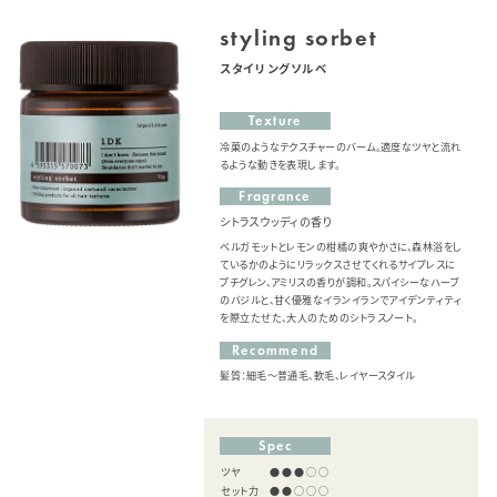
styling sorbet
スタイリングソルベ
Texture
冷菓のようなテクスチャーのバーム。適度なツヤと流れ
るような動きを表現します。
Fragrance
シトラスウッディの香り
ベルガモットとレモンの柑橘の爽やかさに、森林浴をし
ているかのようにリラックスさせてくれるサイプレスに
プチグレン、アミリスの香りが調和。スパイシーなハーブ
のバジルと、甘く優雅なイランイランでアイデンティティ
を際立たせた、大人のためのシトラスノート。
Recommend
髪質：細毛〜普通毛、軟毛、レイヤースタイル
Spec
ツヤ
●●●○○
セット力
●●○○○