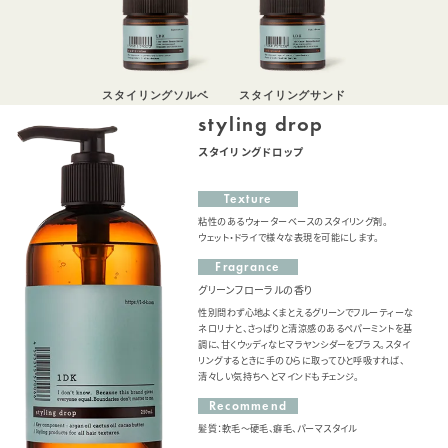
スタイリングソルベ
スタイリングサンド
styling drop
スタイリングドロップ
Texture
粘性のあるウォーターベースのスタイリング剤。
ウェット・ドライで様々な表現を可能にします。
Fragrance
グリーンフローラルの香り
性別問わず心地よくまとえるグリーンでフルーティーな
ネロリナと、さっぱりと清涼感のあるペパーミントを基
調に、甘くウッディなヒマラヤンシダーをプラス。スタイ
リングするときに手のひらに取ってひと呼吸すれば、
清々しい気持ちへとマインドもチェンジ。
Recommend
髪質：軟毛〜硬毛、癖毛、パーマスタイル