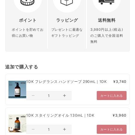
ルな芳香を優しく調和。
照）
内容量
さらにシラカバの奥深く静寂な余韻を添えた香りは、ふわりと香
ポイントの利用
るたびに洗練した清々しい気持ちに。
75g
青森県 秋田
北陸 関東 信
会員限定クーポンの発行
ポイント
ラッピング
送料無料
北海道 沖縄
県 岩手県 宮
越 中部 関西
口コミの投稿
■Spec
本体・詰め替え
ポイントを貯めてお
プレゼントに最適な
3,980円以上(税込)
離島
城県 山形県
中国 四国 九
お気に入り商品の登録
ツヤ ★☆
☆
☆
☆
得にお買い物
ギフトラッピング
のご購入で全国送料
本体
福島県
州
セット力
★★★
☆
☆
無料
香り
送料
¥1,200
¥1,000
¥800
フローラル調
配送業者は、ヤマト運輸、日本郵便、楽天エクスプレスとなって
追加で購入する
配合成分
おります。
〈成分〉エチルヘキサン酸アルキル（C14–18）、カオリン、安息香
【クレジットカード決済・あと払い（ペイディ）・PayPay・楽天
1DK フレグランス ハンドソープ 290mL｜1DK
¥3,740
酸アルキル（C12–15）、シア脂、水添パーム核油、ミツロウ、香
ペイ・代金引換】ご注文日から、1営業日～10営業日以内に発送
料、アルガニアスピノサ核油、オプンチアフィクスインジカ種子
【コンビニ決済】ご入金確認から、1営業日～10営業日以内で発送
カートに入れる
油、カカオ脂
配送は日本国内のみとさせていただきます。
ワックスの硬さ
ペーパーレス推奨のため納品書・領収書は未同梱でございま
1DK スタイリングオイル 130mL｜1DK
¥3,960
ミディアム
す。
一部出荷が遅れる商品に関しては、別途のご連絡をいたしま
カートに入れる
す。