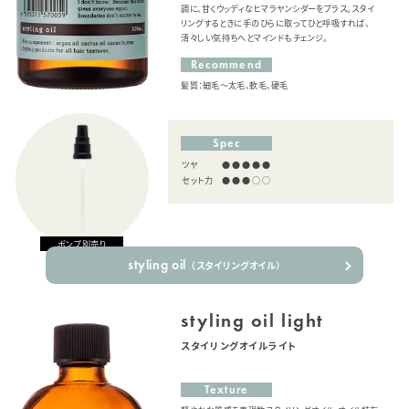
調に、甘くウッディなヒマラヤンシダーをプラス。スタイ
リングするときに手のひらに取ってひと呼吸すれば、
清々しい気持ちへとマインドもチェンジ。
Recommend
髪質：細毛〜太毛、軟毛、硬毛
Spec
ツヤ
●●●●●
セット力
●●●○○
ポンプ別売り
styling oil
（スタイリングオイル）
styling oil light
スタイリングオイルライト
Texture