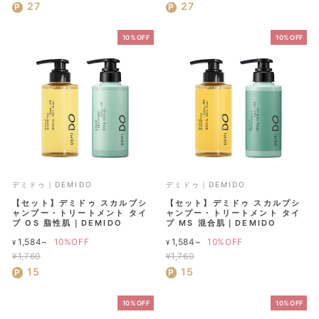
セ
価
セ
価
27
27
ー
格
ー
格
ル
ル
10%OFF
10%OFF
価
価
格
格
デミドゥ｜DEMIDO
デミドゥ｜DEMIDO
【セット】デミドゥ スカルプシ
【セット】デミドゥ スカルプシ
ャンプー・トリートメント タイ
ャンプー・トリートメント タイ
プ OS 脂性肌｜DEMIDO
プ MS 混合肌｜DEMIDO
通
通
1,584~
10%OFF
1,584~
10%OFF
¥
¥
常
常
¥1,760
¥1,760
セ
価
セ
価
15
15
ー
格
ー
格
ル
ル
10%OFF
10%OFF
価
価