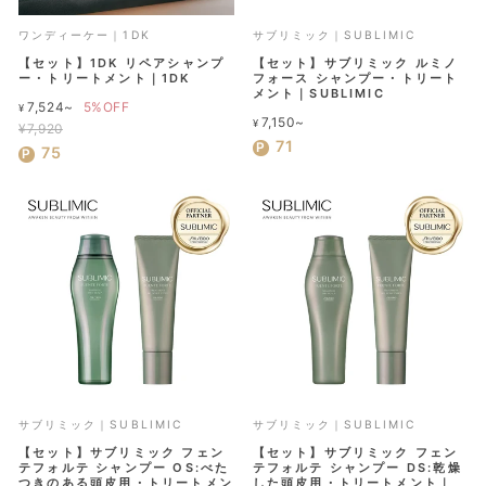
ワンディーケー｜1DK
サブリミック｜SUBLIMIC
【セット】1DK リペアシャンプ
【セット】サブリミック ルミノ
ー・トリートメント｜1DK
フォース シャンプー・トリート
メント｜SUBLIMIC
通
7,524~
5%OFF
¥
7,150~
¥
常
¥7,920
71
セ
価
75
ー
格
ル
価
格
サブリミック｜SUBLIMIC
サブリミック｜SUBLIMIC
【セット】サブリミック フェン
【セット】サブリミック フェン
テフォルテ シャンプー OS:べた
テフォルテ シャンプー DS:乾燥
つきのある頭皮用・トリートメン
した頭皮用・トリートメント｜