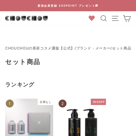
コ
新規会員登録 300POINT プレゼント🎁
ン
ス
検索結果
カ
テ
ラ
ン
イ
ツ
ド
に
シ
ス
ョ
CHOUCHOUの美容コスメ通販【公式】
/
ブランド・メーカー
/
セット商品
キ
ー
ッ
セット商品
を
プ
停
止
す
ランキング
る
在庫なし
10%OFF