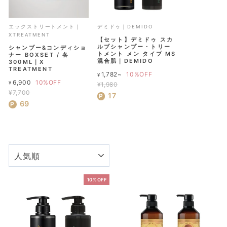
エックストリートメント｜
デミドゥ｜DEMIDO
XTREATMENT
【セット】デミドゥ スカ
ルプシャンプー・トリー
シャンプー&コンディショ
トメント メン タイプ MS
ナー BOXSET / 各
混合肌｜DEMIDO
300ML｜X
TREATMENT
通
1,782~
10%OFF
¥
通
6,900
10%OFF
¥
常
¥1,980
常
¥7,700
セ
価
17
セ
価
69
ー
格
ー
格
ル
ル
価
価
格
格
並
び
替
え
10%OFF