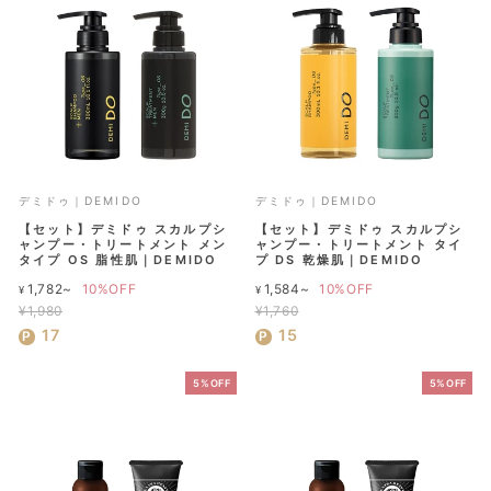
格
格
デミドゥ｜DEMIDO
デミドゥ｜DEMIDO
【セット】デミドゥ スカルプシ
【セット】デミドゥ スカルプシ
ャンプー・トリートメント メン
ャンプー・トリートメント タイ
タイプ OS 脂性肌｜DEMIDO
プ DS 乾燥肌｜DEMIDO
通
通
1,782~
10%OFF
1,584~
10%OFF
¥
¥
常
常
¥1,980
¥1,760
セ
価
セ
価
17
15
ー
格
ー
格
ル
ル
5%OFF
5%OFF
価
価
格
格