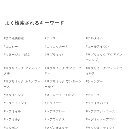
ー
格
ル
価
格
よく検索されるキーワード
#
まつ毛美容液
#
アドスト
#
アルタイム
#
エニシー
#
エマコッカーナ
#
カールアイロン
#
キヌージョ（絹女）
#
サブリミック
#
サブリミック アクアイン
テンシブ
#
サブリミック アデノバイ
#
サブリミック エアリーフ
#
サブリミック フェンテフ
タル
ロー
ォルテ
#
サブリミック ルミノフォ
#
サブリミック ワンダーシ
#
シャンプー
ース
ールド
#
スタイリング
#
ストレートアイロン
#
デミドゥ
#
トリートメント
#
ドライヤー
#
フェイスパック
#
ヘアオイル
#
ヘアスプレー
#
ヘアブラシ・コーム
#
ヘアミルク
#
ヘアワックス
#
マグネットヘアプロ
#
ミルボン
#
メゾンオルキデ
#
ラッシュアディクト