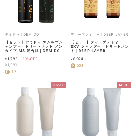
デミドゥ｜DEMIDO
ディープレイヤー｜DEEP LAYER
【セット】デミドゥ スカルプシ
【セット】ディープレイヤー
ャンプー・トリートメント メン
EXV シャンプー・トリートメン
タイプ MS 混合肌｜DEMIDO
ト｜DEEP LAYER
通
1,782~
10%OFF
8,074~
¥
¥
常
¥1,980
80
セ
価
17
ー
格
ル
5%OFF
5%OFF
価
格