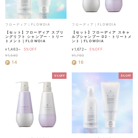
フローディア｜FLOWDIA
フローディア｜FLOWDIA
【セット】フローディア スプリ
【セット】フローディア スキャ
ングリフト シャンプー・トリー
ルプシャンプー D2・トリートメ
トメント｜FLOWDIA
ント｜FLOWDIA
通
通
1,463~
5%OFF
1,672~
5%OFF
¥
¥
常
常
¥1,540
¥1,760
セ
価
セ
価
14
16
ー
格
ー
格
ル
ル
5%OFF
5%OFF
価
価
格
格