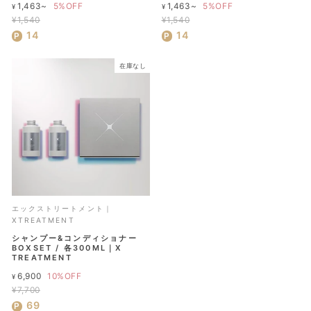
通
通
1,463~
5%OFF
1,463~
5%OFF
¥
¥
常
常
¥1,540
¥1,540
セ
価
セ
価
14
14
ー
格
ー
格
ル
ル
在庫なし
価
価
格
格
エックストリートメント｜
XTREATMENT
シャンプー&コンディショナー
BOXSET / 各300ML｜X
TREATMENT
通
6,900
10%OFF
¥
常
¥7,700
セ
価
69