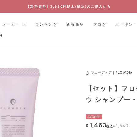
【送料無料】3,980円以上(税込)のご購入から
ス
ラ
・メーカー
ランキング
新着商品
ブログ
クーポン
イ
便
ド
シ
ョ
ー
を
フローディア｜FLOWDIA
停
止
【セット】フロ
す
る
ウ シャンプー・
5%OFF
1,463
¥
1,540
¥
税込