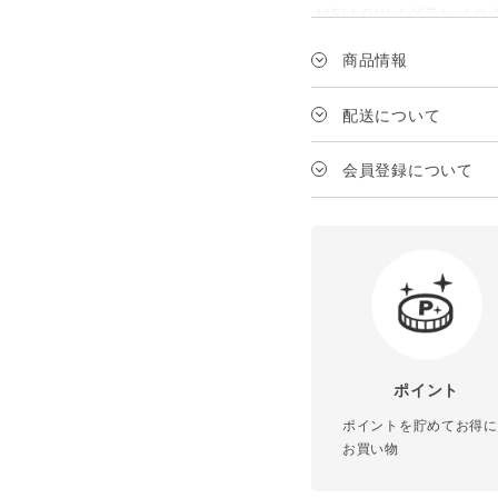
MELLOW［グランメロ
ごわついてまとまりにく
商品情報
こんな髪質の方へ
メーカー
配送について
・髪の変化を感じる太毛
・なめらかさ、まとまり
送料は、1配送の商品代
ブランド
会員登録について
内容量
対象
■共通成分
＜シャンプー＞
¥3,980以上
の場合
本体・詰め替え
こだわりの頭皮保護成分
香り
¥3,980未満
の場合
⚫︎保湿成分：リンゴ果
リジン、ザイモモナス培
ポイントの利用
ポイント
会員限定クーポンの
ポイントを貯めてお得に
⚫︎保湿・引き締め成分
口コミの投稿
お買い物
お気に入り商品の登