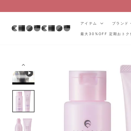
コ
ン
テ
アイテム
ブランド
ン
ツ
最大30%OFF 定期おトク
に
ス
キ
ッ
プ