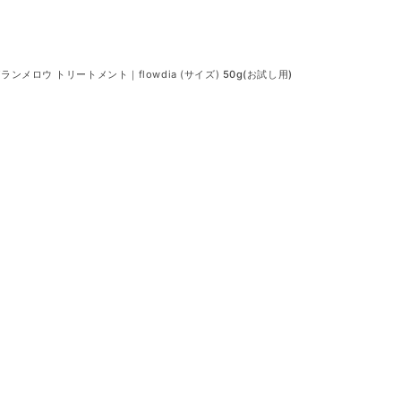
ンメロウ トリートメント｜flowdia (サイズ)
50g(お試し用)