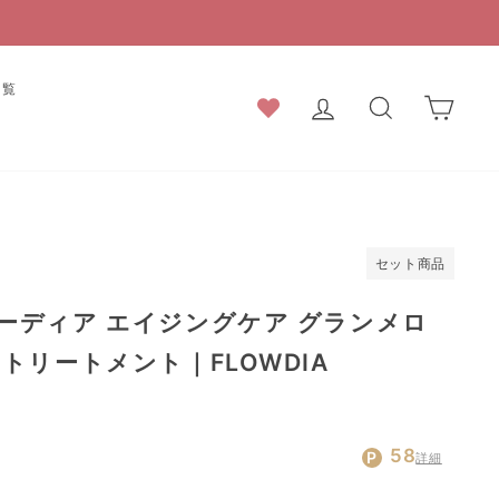
一覧
ログイン
検索結果
カー
セット商品
ーディア エイジングケア グランメロ
トリートメント｜FLOWDIA
通
セ
58
詳細
常
ー