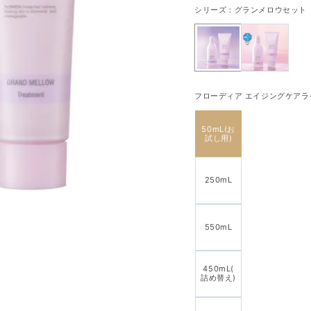
シリーズ：
グランメロウセット
フローディア エイジングケアライン
50mL(お
試し用)
250mL
550mL
450mL(
詰め替え)