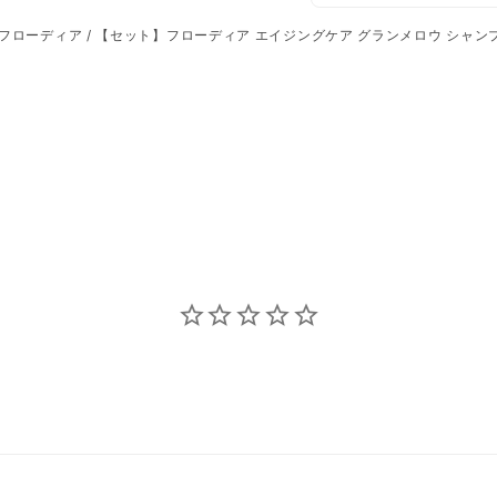
アルガニアスピノサ核油
フローディア
/
【セット】フローディア エイジングケア グランメロウ シャンプ
※エモリエントとは、肌
用、またはその作用を持
バルネイドシステム②
で包み込んで補修します
⚫︎毛髪補修：アルギン酸
ミセルショット
：ケラチ
⚫︎毛髪補修成分：ラウ
■香り