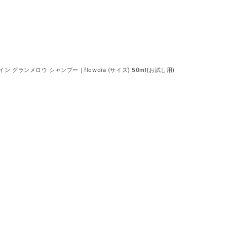
価
ル
格
価
格
 グランメロウ シャンプー｜flowdia (サイズ)
50ml(お試し用)