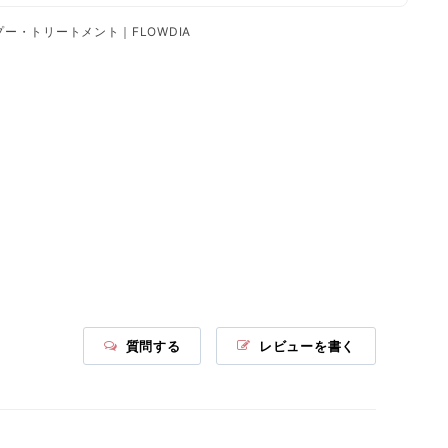
セリン、トレハロース、ダイマージリノー
ル酸（フィトステリル／イソステアリル／
ー・トリートメント｜FLOWDIA
セチル／ステアリル／ベヘニル）、カルボ
の水分蒸発を防ぎ、うるおいを保って肌を柔らかくする作
キシメチルシステインリシン、リシンＨＣ
ｌ、アルギン酸Ｎａ、セラミドＮＧ、アル
つ成分や製品のことです。
ガニアスピノサ核油、ラウロイルグルタミ
ン酸ジ（フィトステリル／オクチルドデシ
ル）、セリン、グリシン、グルタミン酸、
：シャンプーで補給した毛髪補修成分をケアバルーンフィルム
アラニン、アルギニン、リシン、トレオニ
。
ン、プロリン、ソルビトール、ＰＣＡ－Ｎ
ａ、リンゴ酸、カニナバラ果実油、オリー
ブ果実油、ＰＰＧ－４セテス－２０、ステ
Na
アリルアルコール、セタノール、ステアロ
キシプロピルトリモニウムクロリド、イソ
プロパノール、ＥＤＴＡ－２Ｎａ、安息香
ン密度が低下した髪に、オイルケラチンを補充します。
酸Ｎａ、香料
質問する
レビューを書く
ルジモニウムヒドロキシプロピル加水分解ケラチン