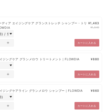
¥1,200
¥1,000
¥800
水分解ケラチン（羊毛）、加水分解ローヤ
ルゼリータンパク、ココイル加水分解コラ
：ダメージ空洞内部を毛髪補修成分で満たします。
ーゲンＫ、ラウルジモニウムヒドロキシプ
、日本郵便、楽天エクスプレスとなっております。
ロピル加水分解ケラチン（羊毛）、加水分
トレッチ シャンプー・トリ
¥1,463
解ケラチン（カシミヤヤギ）、ハチミツエ
・あと払い（ペイディ）・PayPay・楽天ペイ・代金引換】
WDIA
¥1,540
ミヤヤギ）、加水分解卵殻膜
キス、ザイモモナス培養エキス、リンゴ果
～10営業日以内に発送
実培養細胞エキス、タマリンドガム、加水
確認から、1営業日～10営業日以内で発送
分解卵殻膜、加水分解コラーゲン、ハチミ
カートに入れる
ツ、クララ根エキス、チャ葉エキス、グル
コシルヘスペリジン、リンゴ酸、トレハロ
とさせていただきます。
ース、ＤＰＧ、ＢＧ、ポリクオタニウム－
ため納品書・領収書は未同梱でございます。
フローディア エイジングケア グランメロウ トリートメント｜FLOWDIA
¥880
１０、ＰＶＰ、レシチン、コカミドＭＥ
品に関しては、別途のご連絡をいたします。
Ａ、ジステアリン酸ＰＥＧ－１５０、セテ
：
サラサラなのに毛先でまとまる新質感に導きます。
アレス－６０ミリスチルグリコール、キサ
カートに入れる
ンタンガム、エタノール、塩化Ｎａ、ＥＤ
ＴＡ－２Ｎａ、フェノキシエタノール、安
ジ（フォトステリル／オクチルドデシル）、8種類のアミノ
息香酸Ｎａ、香料
イジングケアライン グランメロウ シャンプー｜FLOWDIA
¥660
グルタミン酸、アラニン、リシン、アルギニン、トレオニ
＜トリートメント＞
ドNG
水、ジメチコン、セテアリルアルコール、
ＤＰＧ、グリセリン、ベヘントリモニウム
カートに入れる
クロリド、アボカド油、ベタイン、ジグリ