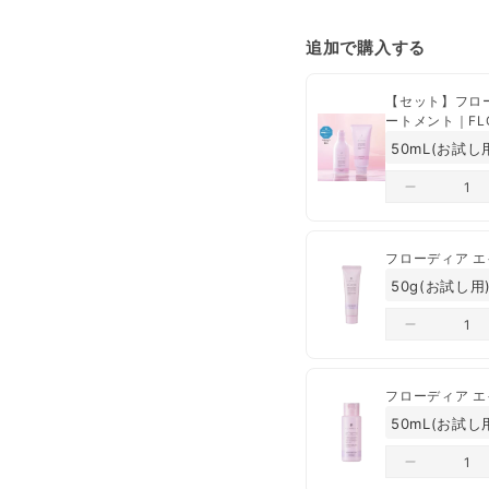
送料
＜トリートメント＞
バルネイドシステム①
追加で購入する
配送業者は、ヤマト運輸
⚫︎
毛髪補修成分
【セット】フローディア エイジングケア グランス
【クレジットカード決済
ートメント｜FLO
加水分解ケラチン（カシ
ご注文日から、1営業日
【コンビニ決済】ご入金
⚫︎
保湿成分
加水分解コラーゲン
配送は日本国内のみ
ペーパーレス推奨の
一部出荷が遅れる商
こだわりの毛髪補修成分
⚫︎保湿成分
配合成分
ラウロイルグルタミン酸
フローディア エ
酸（セリン、グリシン、
ン、プロリン）、セラミ
⚫︎エモリエント
※